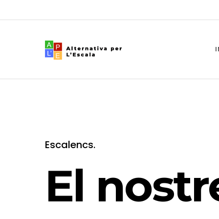
I
Escalencs.
El nostr